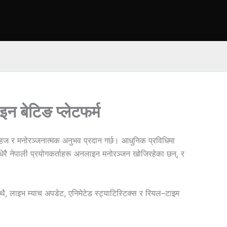
 बेटिङ प्लेटफर्म
 सहज र मनोरञ्जनात्मक अनुभव प्रदान गर्छ। आधुनिक प्रविधिमा
रै नेपाली प्रयोगकर्ताहरू अनलाइन मनोरञ्जन खोजिरहेका छन्, र
थै, लाइभ म्याच अपडेट, एनिमेटेड स्ट्याटिस्टिक्स र रियल–टाइम