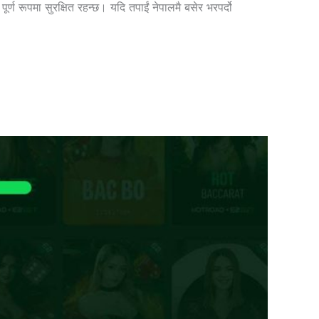
र्ण रूपमा सुरक्षित रहन्छ। यदि तपाईं नेपालमै बसेर भरपर्दो