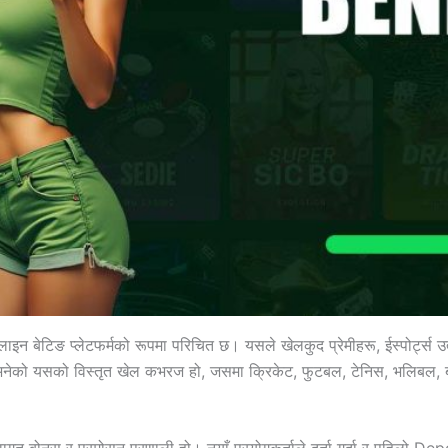
ाइन बेटिङ प्लेटफर्मको रूपमा परिचित छ। यसले खेलकुद प्रेमीहरू, ईस्पोर्ट्स उ
ेको यसको विस्तृत खेल कभरज हो, जसमा क्रिकेट, फुटबल, टेनिस, भलिबल, बास्