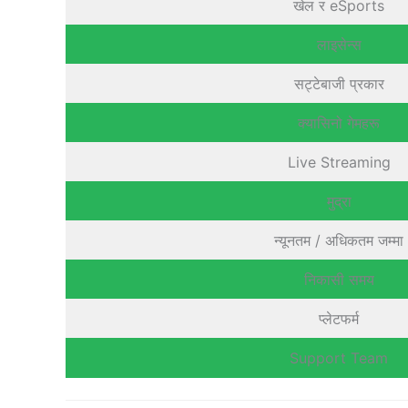
खेल र eSports
लाइसेन्स
सट्टेबाजी प्रकार
क्यासिनो गेमहरू
Live Streaming
मुद्रा
न्यूनतम / अधिकतम जम्मा
निकासी समय
प्लेटफर्म
Support Team