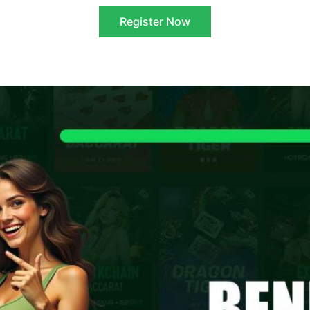
Register Now