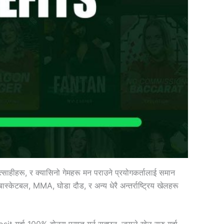
त्साहीहरू, र क्यासिनो गेमहरू मन पराउने प्रयोगकर्तालाई समान
केटबल, MMA, घोडा दौड, र अन्य धेरै अन्तर्राष्ट्रिय खेलहरू