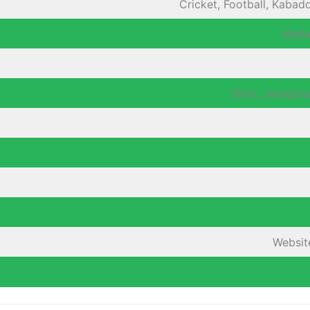
Cricket, Football, Kabadd
Malt
Slots, Jackpot
Websit