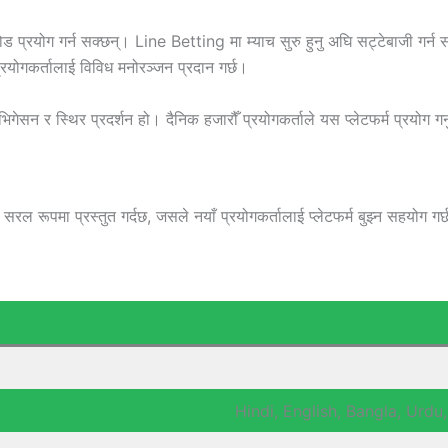
ड प्रयोग गर्न सक्छन्। Line Betting मा म्याच सुरु हुनु अघि सट्टेबाजी गर्
योगकर्तालाई विविध मनोरञ्जन प्रदान गर्छ।
न र स्थिर प्रदर्शन हो। दैनिक हजारौँ प्रयोगकर्ताले यस प्लेटफर्म प्रयोग ग
ूपमा प्रस्तुत गर्दछ, जसले नयाँ प्रयोगकर्तालाई प्लेटफर्म बुझ्न सहयोग गर
Hindi, English, Bangla, Urdu