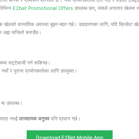
ोनस र प्रमोसन प्रणाली हो। नयाँ प्रयोगकर्ताले दर्ता गर्दा र पहिलो Deposit
विभिन्न
E2bet Promotional Offers
उपलब्ध छन्, जसले लगातार खेलमा 
येक खेलको वास्तविक अवस्था बुझ्न मद्दत गर्छ। उदाहरणका लागि, यदि क्रिकेट खेल
 लिन अझ सजिलो बनाउँछ।
मा सट्टेबाजी गर्न सकिन्छ।
नयाँ र पुराना प्रयोगकर्ताका लागि उपयुक्त।
e मा उपलब्ध।
मात्र नभई
लाभदायक अनुभव
पनि प्रदान गर्छ।
Download E2Bet Mobile App