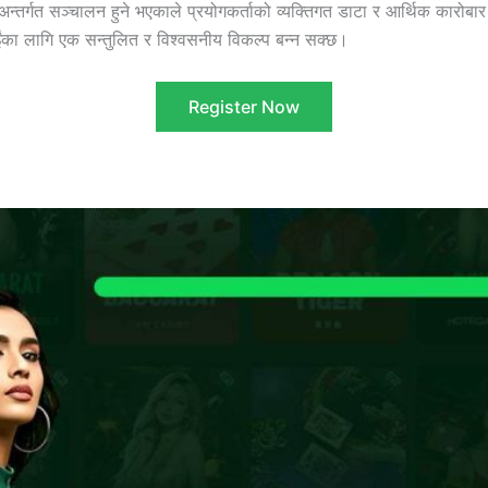
अन्तर्गत सञ्चालन हुने भएकाले प्रयोगकर्ताको व्यक्तिगत डाटा र आर्थिक कारोबार पू
ाईंका लागि एक सन्तुलित र विश्वसनीय विकल्प बन्न सक्छ।
Register Now